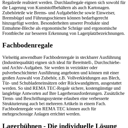
Regalzeile realisiert werden. Durchlaufregale eignen sich sowohl für
die Lagerung von Kunststoffbehältern als auch Kartonagen.
Zubehörteile wie Brems- und Aufgabebleche sowie Einweiser,
Bremsbügel und Führungsschienen können bedarfsgerecht
hinzugefügt werden. Besonderheiten unserer Produkte sind
Entnahme-Bleche als ergonomische Schräge und ergonomische
Frontbleche zur besseren Erkennung von Lagerplatzbezeichnungen.
Fachbodenregale
Vielseitig anwendbare Fachbodenregale in steckbarer Ausführung
(Industriequalität) eignen sich ideal für Bereitstell-, Durchschiebe-
und Archiv-Aufgaben. Sie werden in verzinkter oder
pulverbeschichteter Ausführung angeboten und können mit einer
großen Auswahl von Zubehör, z.B. Vollverkleidungen aus Blech,
Tür- und Schubladeneinsätzen oder Rückwandgittern, ausgestattet
werden. So sind REMA TEC-Regale sichere, kostengünstige und
langlebige Antworten auf Ihre Lagerherausforderungen. Zusätzliche
Trenn- und Beschriftungssysteme erlauben eine verbesserte
Strukturierung auch bei mehreren Artikeln in einem Fach.
Fachbodenregale von REMA TEC können auch für
mehrgeschossige Anlagen errichtet werden.
Lagerbühnen - Die individuelle Lösung