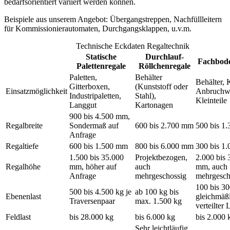
bedarfsorientiert variiert werden können.
Beispiele aus unserem Angebot: Übergangstreppen, Nachfüllleitern
für Kommissionierautomaten, Durchgangsklappen, u.v.m.
Technische Eckdaten Regaltechnik
Statische
Durchlauf-
Fachbode
Palettenregale
Röllchenregale
Paletten,
Behälter
Behälter, 
Gitterboxen,
(Kunststoff oder
Einsatzmöglichkeit
Anbruchw
Industripaletten,
Stahl),
Kleinteile
Langgut
Kartonagen
900 bis 4.500 mm,
Regalbreite
Sondermaß auf
600 bis 2.700 mm
500 bis 1
Anfrage
Regaltiefe
600 bis 1.500 mm
800 bis 6.000 mm
300 bis 1
1.500 bis 35.000
Projektbezogen,
2.000 bis 
Regalhöhe
mm, höher auf
auch
mm, auch
Anfrage
mehrgeschossig
mehrgesch
100 bis 30
500 bis 4.500 kg je
ab 100 kg bis
Ebenenlast
gleichmäß
Traversenpaar
max. 1.500 kg
verteilter 
Feldlast
bis 28.000 kg
bis 6.000 kg
bis 2.000 
Sehr leichtläufig