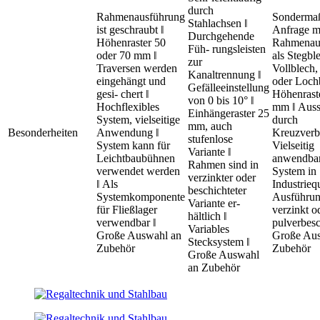
durch
Rahmenausführung
Sondermaß
Stahlachsen ǁ
ist geschraubt ǁ
Anfrage mo
Durchgehende
Höhenraster 50
Rahmenaus
Füh- rungsleisten
oder 70 mm ǁ
als Stegbl
zur
Traversen werden
Vollblech,
Kanaltrennung ǁ
eingehängt und
oder Loch
Gefälleeinstellung
gesi- chert ǁ
Höhenrast
von 0 bis 10° ǁ
Hochflexibles
mm ǁ Auss
Einhängeraster 25
System, vielseitige
durch
mm, auch
Besonderheiten
Anwendung ǁ
Kreuzverba
stufenlose
System kann für
Vielseitig
Variante ǁ
Leichtbaubühnen
anwendba
Rahmen sind in
verwendet werden
System in
verzinkter oder
ǁ Als
Industriequa
beschichteter
Systemkomponente
Ausführun
Variante er-
für Fließlager
verzinkt o
hältlich ǁ
verwendbar ǁ
pulverbesc
Variables
Große Auswahl an
Große Aus
Stecksystem ǁ
Zubehör
Zubehör
Große Auswahl
an Zubehör